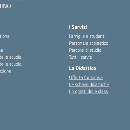
UINO
I Servizi
zione
Famiglie e studenti
Personale scolastico
ne
Percorsi di studio
della scuola
Tutti i servizi
della scuola
La Didattica
azione
Offerta formativa
Le schede didattiche
I progetti delle classi