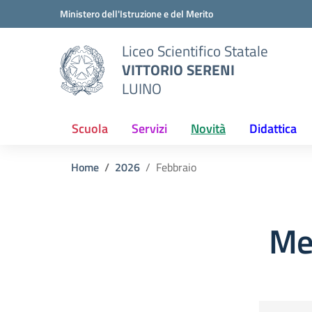
Vai ai contenuti
Vai al menu di navigazione
Vai al footer
Ministero dell'Istruzione e del Merito
Liceo Scientifico Statale
VITTORIO SERENI
LUINO
Scuola
Servizi
Novità
Didattica
Home
2026
Febbraio
Me