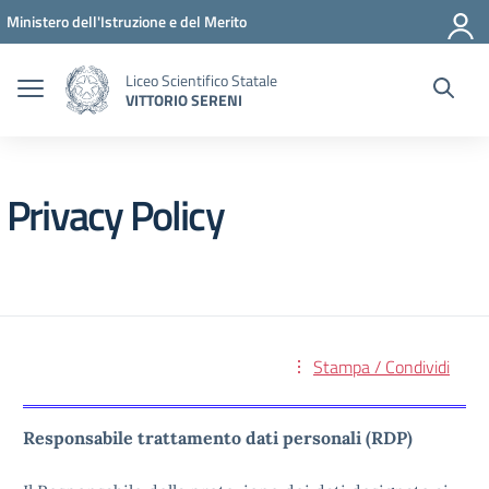
Vai ai contenuti
Vai al menu di navigazione
Vai al footer
Ministero dell'Istruzione e del Merito
Liceo Scientifico Statale
VITTORIO SERENI
Privacy Policy
Stampa / Condividi
Responsabile trattamento dati personali (RDP)