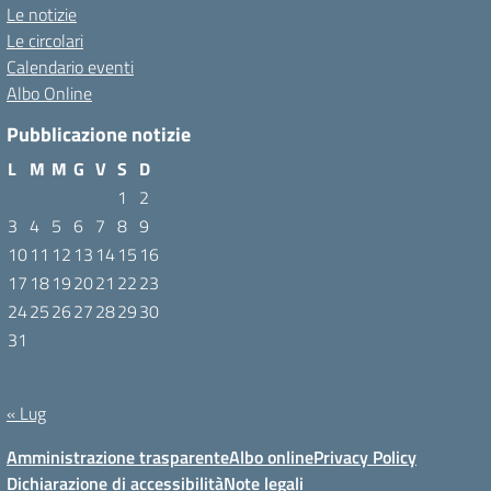
Le notizie
Le circolari
Calendario eventi
Albo Online
Pubblicazione notizie
L
M
M
G
V
S
D
1
2
3
4
5
6
7
8
9
10
11
12
13
14
15
16
17
18
19
20
21
22
23
24
25
26
27
28
29
30
31
Agosto 2026
« Lug
Amministrazione trasparente
Albo online
Privacy Policy
Dichiarazione di accessibilità
Note legali