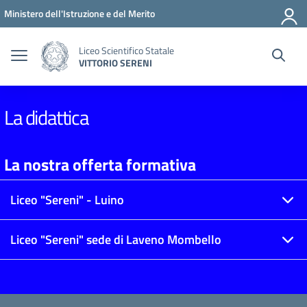
Vai ai contenuti
Vai al menu di navigazione
Vai al footer
Ministero dell'Istruzione e del Merito
Liceo Scientifico Statale
VITTORIO SERENI
La didattica
La nostra offerta formativa
Liceo "Sereni" - Luino
Liceo "Sereni" sede di Laveno Mombello