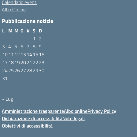
Calendario eventi
Albo Online
Pubblicazione notizie
L
M
M
G
V
S
D
1
2
3
4
5
6
7
8
9
10
11
12
13
14
15
16
17
18
19
20
21
22
23
24
25
26
27
28
29
30
31
Agosto 2026
« Lug
Amministrazione trasparente
Albo online
Privacy Policy
Dichiarazione di accessibilità
Note legali
Obiettivi di accessibilità