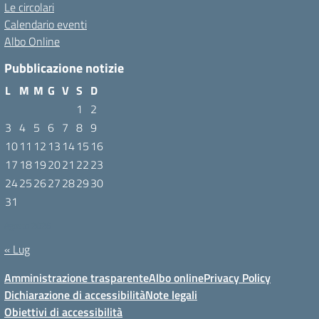
Le circolari
Calendario eventi
Albo Online
Pubblicazione notizie
L
M
M
G
V
S
D
1
2
3
4
5
6
7
8
9
10
11
12
13
14
15
16
17
18
19
20
21
22
23
24
25
26
27
28
29
30
31
Agosto 2026
« Lug
Amministrazione trasparente
Albo online
Privacy Policy
Dichiarazione di accessibilità
Note legali
Obiettivi di accessibilità