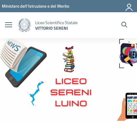
Vai ai contenuti
Vai al menu di navigazione
Vai al footer
Ministero dell'Istruzione e del Merito
Liceo Scientifico Statale
VITTORIO SERENI