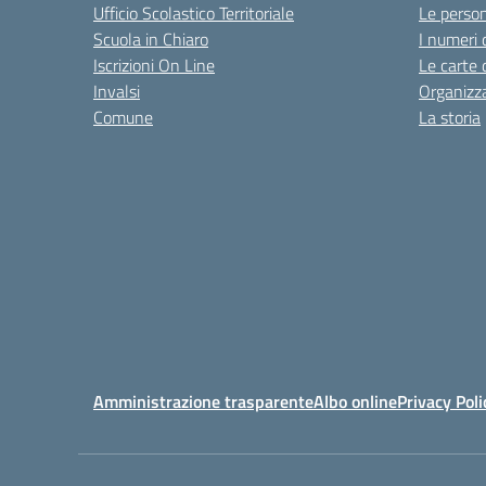
Ufficio Scolastico Territoriale
Le perso
Scuola in Chiaro
I numeri 
Iscrizioni On Line
Le carte 
Invalsi
Organizz
Comune
La storia
Amministrazione trasparente
Albo online
Privacy Poli