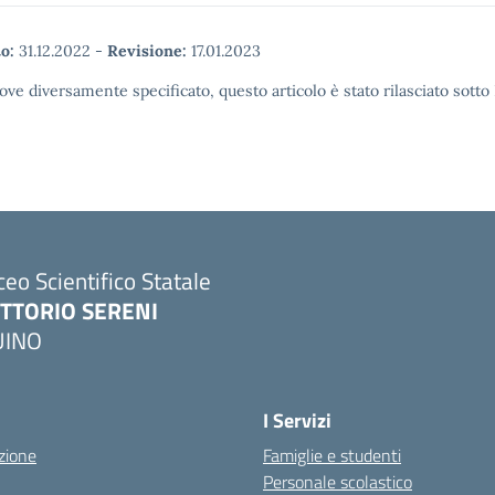
o:
31.12.2022
-
Revisione:
17.01.2023
ove diversamente specificato, questo articolo è stato rilasciato sott
ceo Scientifico Statale
ITTORIO SERENI
UINO
I Servizi
zione
Famiglie e studenti
Personale scolastico