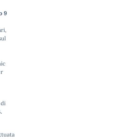
o 9
ri,
sul
nic
er
 di
.
ttuata