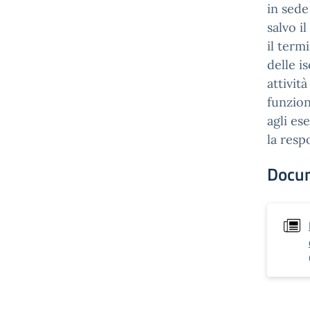
in sede
salvo i
il term
delle i
attivit
funzion
agli es
la resp
Docu