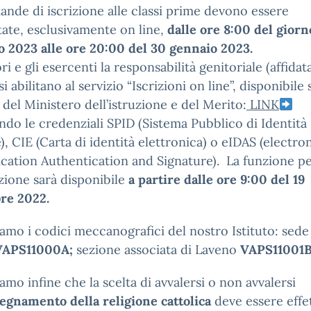
nde di iscrizione alle classi prime devono essere
ate, esclusivamente on line,
dalle ore 8:00 del giorn
o 2023 alle ore 20:00 del 30 gennaio 2023.
ri e gli esercenti la responsabilità genitoriale (affidata
si abilitano al servizio “Iscrizioni on line”, disponibile 
 del Ministero dell’istruzione e del Merito:
LINK
ando le credenziali SPID (Sistema Pubblico di Identità
e), CIE (Carta di identità elettronica) o eIDAS (electro
ication Authentication and Signature). La funzione p
tazione sarà disponibile
a partire dalle ore
9:00 del 19
re 2022.
amo i codici meccanografici del nostro Istituto: sede
VAPS11000A;
sezione associata di Laveno
VAPS11001B
amo infine che la scelta di avvalersi o non avvalersi
egnamento della religione cattolica
deve essere effe