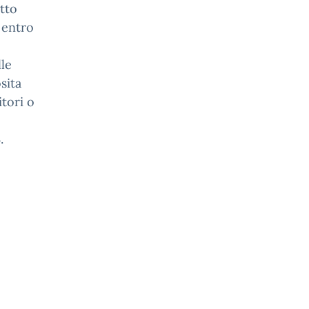
atto
o entro
lle
sita
itori o
3
.