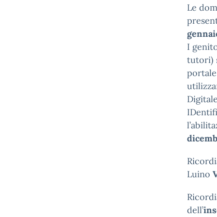
Le doma
present
gennai
I genito
tutori) 
portale
utilizz
Digital
IDentif
l’abili
dicemb
Ricordi
Luino
Ricordi
dell’
ins