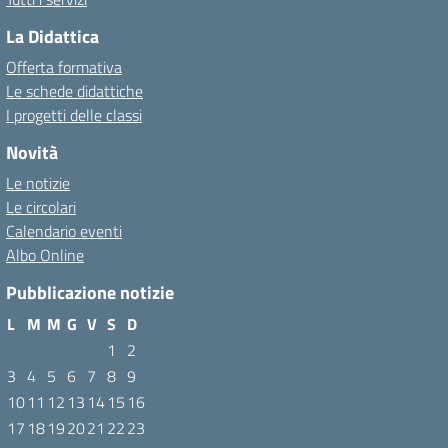
La Didattica
Offerta formativa
Le schede didattiche
I progetti delle classi
Novità
Le notizie
Le circolari
Calendario eventi
Albo Online
Pubblicazione notizie
L
M
M
G
V
S
D
1
2
3
4
5
6
7
8
9
10
11
12
13
14
15
16
17
18
19
20
21
22
23