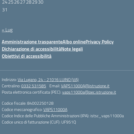
24
25
26
27
28
29
30
31
Agosto 2026
« Lug
Amministrazione trasparente
Albo online
Privacy Policy
Dichiarazione di accessibilità
Note legali
Obiettivi di accessibilità
Indirizzo:
Via Lugano, 24 - 21016 LUINO (VA)
Centralino:
0332 531585
Email:
VAPS11000A@istruzione.it
Posta elettronica certificata (PEC):
vaps11000a@pec.istruzione.it
Codice fiscale: 84002250128
Codice meccanografico:
VAPS11000A
Codice Indice delle Pubbliche Amministrazioni (IPA): istsc_vaps11000a
Codice unico di fatturazione (CUF): UF951Q