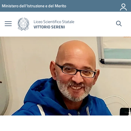
Vai ai contenuti
Vai al menu di navigazione
Vai al footer
Ministero dell'Istruzione e del Merito
Liceo Scientifico Statale
VITTORIO SERENI