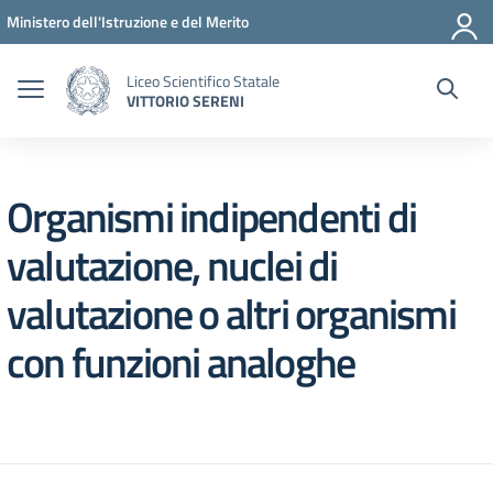
Vai ai contenuti
Vai al menu di navigazione
Vai al footer
Ministero dell'Istruzione e del Merito
Liceo Scientifico Statale
VITTORIO SERENI
Organismi indipendenti di
valutazione, nuclei di
valutazione o altri organismi
con funzioni analoghe