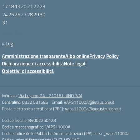
17
18
19
20
21
22
23
24
25
26
27
28
29
30
31
Agosto 2026
« Lug
Amministrazione trasparente
Albo online
Privacy Policy
Dichiarazione di accessibilità
Note legali
Obiettivi di accessibilità
Indirizzo:
Via Lugano, 24 - 21016 LUINO (VA)
Centralino:
0332 531585
Email:
VAPS11000A@istruzione.it
Posta elettronica certificata (PEC):
vaps11000a@pec.istruzione.it
Codice fiscale: 84002250128
Codice meccanografico:
VAPS11000A
Codice Indice delle Pubbliche Amministrazioni (IPA): istsc_vaps11000a
Codice unico di fatturazione (CUF): UF951Q