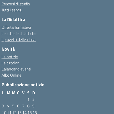
Percorsi di studio
Tutti i servizi
La Didattica
Offerta formativa
Le schede didattiche
I progetti delle classi
Novità
Le notizie
Le circolari
Calendario eventi
Albo Online
Pubblicazione notizie
L
M
M
G
V
S
D
1
2
3
4
5
6
7
8
9
10
11
12
13
14
15
16