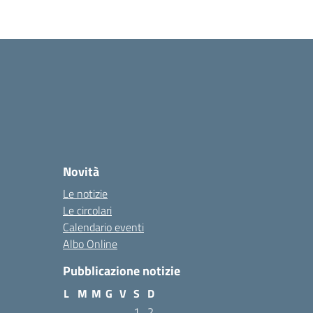
Novità
Le notizie
Le circolari
Calendario eventi
Albo Online
Pubblicazione notizie
L
M
M
G
V
S
D
1
2