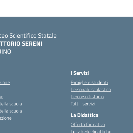
ceo Scientifico Statale
ITTORIO SERENI
UINO
I Servizi
zione
Famiglie e studenti
Personale scolastico
ne
Percorsi di studio
della scuola
Tutti i servizi
della scuola
La Didattica
azione
Offerta formativa
Le schede didattiche