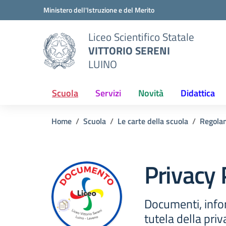
Vai ai contenuti
Vai al menu di navigazione
Vai al footer
Ministero dell'Istruzione e del Merito
Liceo Scientifico Statale
VITTORIO SERENI
LUINO
Scuola
Servizi
Novità
Didattica
Home
Scuola
Le carte della scuola
Regola
Privacy 
Documenti, info
tutela della priv