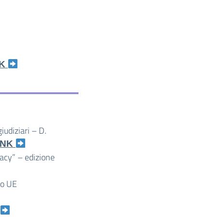
NK
iudiziari – D.
INK
acy” – edizione
to UE