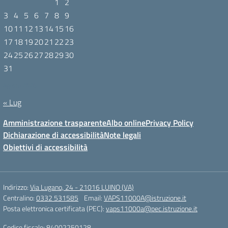
1
2
3
4
5
6
7
8
9
10
11
12
13
14
15
16
17
18
19
20
21
22
23
24
25
26
27
28
29
30
31
Agosto 2026
« Lug
Amministrazione trasparente
Albo online
Privacy Policy
Dichiarazione di accessibilità
Note legali
Obiettivi di accessibilità
Indirizzo:
Via Lugano, 24 - 21016 LUINO (VA)
Centralino:
0332 531585
Email:
VAPS11000A@istruzione.it
Posta elettronica certificata (PEC):
vaps11000a@pec.istruzione.it
Codice fiscale: 84002250128