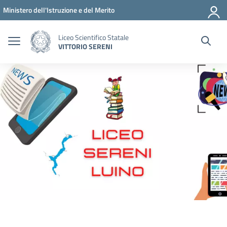
Vai ai contenuti
Vai al menu di navigazione
Vai al footer
Ministero dell'Istruzione e del Merito
Liceo Scientifico Statale
VITTORIO SERENI