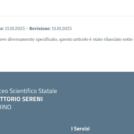
o:
13.10.2025
-
Revisione:
13.10.2025
ove diversamente specificato, questo articolo è stato rilasciato sott
ceo Scientifico Statale
ITTORIO SERENI
UINO
I Servizi