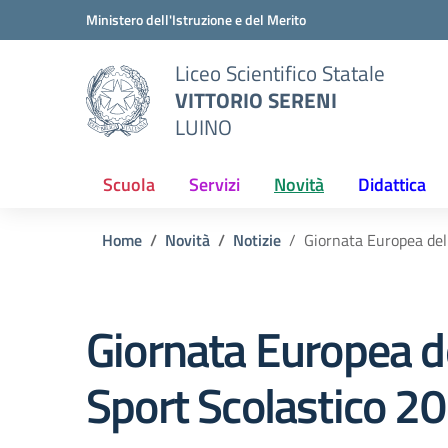
Vai ai contenuti
Vai al menu di navigazione
Vai al footer
Ministero dell'Istruzione e del Merito
Liceo Scientifico Statale
VITTORIO SERENI
LUINO
Scuola
Servizi
Novità
Didattica
Home
Novità
Notizie
Giornata Europea del
Giornata Europea d
Sport Scolastico 2