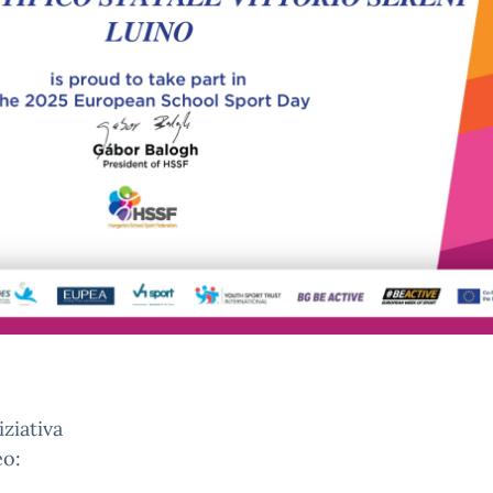
ziativa
eo: