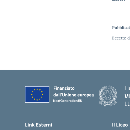
Pubblicat
Eccetto d
Li
V
L
Link Esterni
Il Liceo