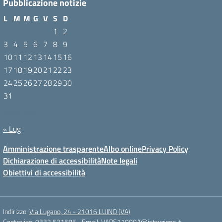
Pubblicazione notizie
L
M
M
G
V
S
D
1
2
3
4
5
6
7
8
9
10
11
12
13
14
15
16
17
18
19
20
21
22
23
24
25
26
27
28
29
30
31
Agosto 2026
« Lug
Amministrazione trasparente
Albo online
Privacy Policy
Dichiarazione di accessibilità
Note legali
Obiettivi di accessibilità
Indirizzo:
Via Lugano, 24 - 21016 LUINO (VA)
Centralino:
0332 531585
Email:
VAPS11000A@istruzione.it