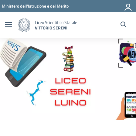
Vai ai contenuti
Vai al menu di navigazione
Vai al footer
Ministero dell'Istruzione e del Merito
Liceo Scientifico Statale
VITTORIO SERENI