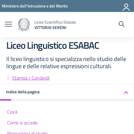
Vai ai contenuti
Vai al menu di navigazione
Vai al footer
Ministero dell'Istruzione e del Merito
Liceo Scientifico Statale
VITTORIO SERENI
Liceo Linguistico ESABAC
Il liceo linguistico si specializza nello studio delle
lingue e delle relative espressioni culturali.
Stampa / Condividi
Indice della pagina
Cos'è
Come si accede
Programma di studio