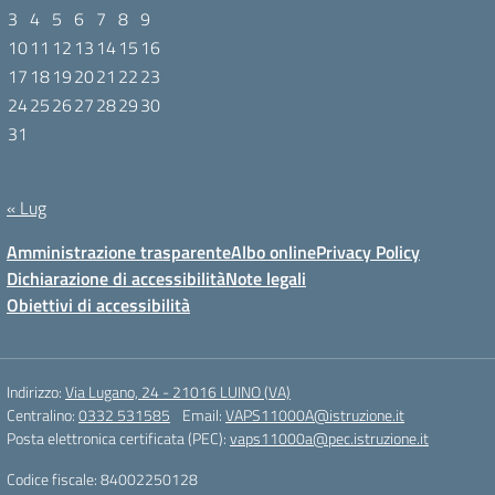
3
4
5
6
7
8
9
10
11
12
13
14
15
16
17
18
19
20
21
22
23
24
25
26
27
28
29
30
31
Agosto 2026
« Lug
Amministrazione trasparente
Albo online
Privacy Policy
Dichiarazione di accessibilità
Note legali
Obiettivi di accessibilità
Indirizzo:
Via Lugano, 24 - 21016 LUINO (VA)
Centralino:
0332 531585
Email:
VAPS11000A@istruzione.it
Posta elettronica certificata (PEC):
vaps11000a@pec.istruzione.it
Codice fiscale: 84002250128