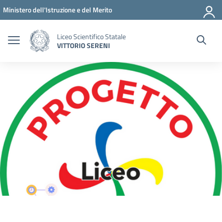
Vai ai contenuti
Vai al menu di navigazione
Vai al footer
Ministero dell'Istruzione e del Merito
Liceo Scientifico Statale
VITTORIO SERENI