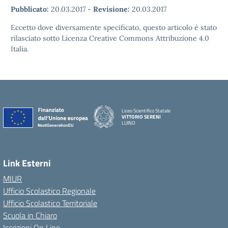
Pubblicato:
20.03.2017
-
Revisione:
20.03.2017
Eccetto dove diversamente specificato, questo articolo è stato
rilasciato sotto Licenza Creative Commons Attribuzione 4.0
Italia.
Liceo Scientifico Statale
VITTORIO SERENI
LUINO
Link Esterni
MIUR
Ufficio Scolastico Regionale
Ufficio Scolastico Territoriale
Scuola in Chiaro
Iscrizioni On Line