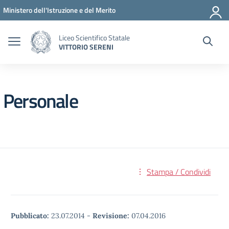
Vai ai contenuti
Vai al menu di navigazione
Vai al footer
Ministero dell'Istruzione e del Merito
Liceo Scientifico Statale
VITTORIO SERENI
Personale
Stampa / Condividi
Pubblicato:
23.07.2014
-
Revisione:
07.04.2016