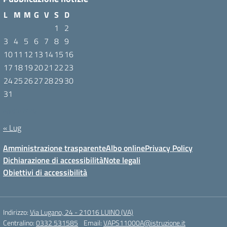
L
M
M
G
V
S
D
1
2
3
4
5
6
7
8
9
10
11
12
13
14
15
16
17
18
19
20
21
22
23
24
25
26
27
28
29
30
31
Agosto 2026
« Lug
Amministrazione trasparente
Albo online
Privacy Policy
Dichiarazione di accessibilità
Note legali
Obiettivi di accessibilità
Indirizzo:
Via Lugano, 24 - 21016 LUINO (VA)
Centralino:
0332 531585
Email:
VAPS11000A@istruzione.it