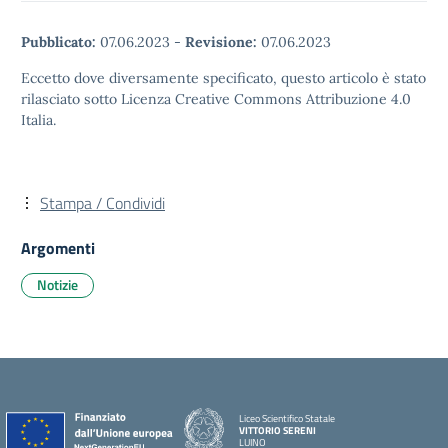
Pubblicato:
07.06.2023
-
Revisione:
07.06.2023
Eccetto dove diversamente specificato, questo articolo è stato
rilasciato sotto Licenza Creative Commons Attribuzione 4.0
Italia.
Stampa / Condividi
Argomenti
Notizie
Liceo Scientifico Statale
VITTORIO SERENI
LUINO