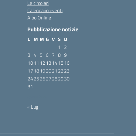
Le circolari
Calendario eventi
Albo Online
Pubblicazione notizie
L
M
M
G
V
S
D
1
2
3
4
5
6
7
8
9
10
11
12
13
14
15
16
17
18
19
20
21
22
23
24
25
26
27
28
29
30
31
Agosto 2026
« Lug
à