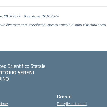
o:
26.07.2024
-
Revisione:
26.07.2024
ove diversamente specificato, questo articolo è stato rilasciato sott
ceo Scientifico Statale
ITTORIO SERENI
UINO
I Servizi
zione
Famiglie e studenti