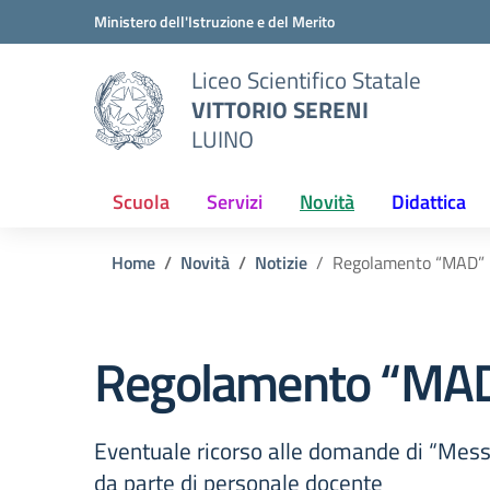
Vai ai contenuti
Vai al menu di navigazione
Vai al footer
Ministero dell'Istruzione e del Merito
Liceo Scientifico Statale
VITTORIO SERENI
LUINO
Scuola
Servizi
Novità
Didattica
Home
Novità
Notizie
Regolamento “MAD”
Regolamento “MA
Eventuale ricorso alle domande di “Mess
da parte di personale docente