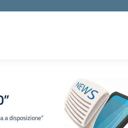
D”
a a disposizione”