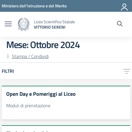
Vai ai contenuti
Vai al menu di navigazione
Vai al footer
Ministero dell'Istruzione e del Merito
Liceo Scientifico Statale
VITTORIO SERENI
Mese:
Ottobre 2024
Stampa / Condividi
FILTRI
Open Day e Pomeriggi al Liceo
Moduli di prenotazione