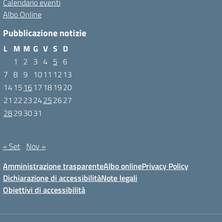
Calendario eventi
Albo Online
Pubblicazione notizie
L
M
M
G
V
S
D
1
2
3
4
5
6
7
8
9
10
11
12
13
14
15
16
17
18
19
20
21
22
23
24
25
26
27
28
29
30
31
Ottobre 2024
« Set
Nov »
Amministrazione trasparente
Albo online
Privacy Policy
Dichiarazione di accessibilità
Note legali
Obiettivi di accessibilità