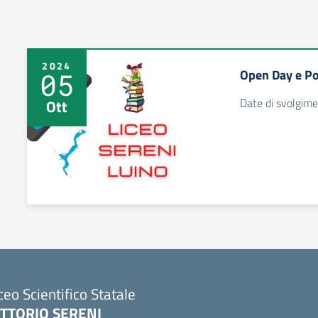
2024
Open Day e Po
05
Date di svolgim
Ott
ceo Scientifico Statale
ITTORIO SERENI