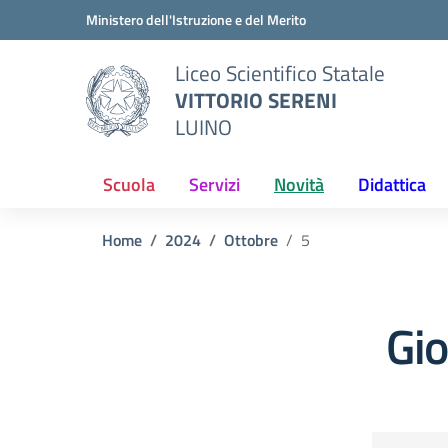
Vai ai contenuti
Vai al menu di navigazione
Vai al footer
Ministero dell'Istruzione e del Merito
Liceo Scientifico Statale
VITTORIO SERENI
LUINO
Scuola
Servizi
Novità
Didattica
Home
2024
Ottobre
5
Gi