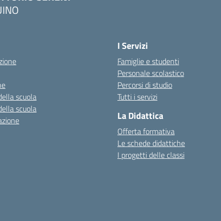
UINO
I Servizi
zione
Famiglie e studenti
Personale scolastico
ne
Percorsi di studio
della scuola
Tutti i servizi
della scuola
La Didattica
azione
Offerta formativa
Le schede didattiche
I progetti delle classi