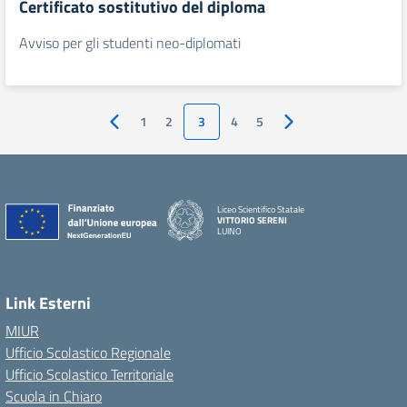
Certificato sostitutivo del diploma
Avviso per gli studenti neo-diplomati
1
2
3
4
5
Pagina precedente
Pagina successiva
Liceo Scientifico Statale
VITTORIO SERENI
LUINO
Link Esterni
MIUR
Ufficio Scolastico Regionale
Ufficio Scolastico Territoriale
Scuola in Chiaro