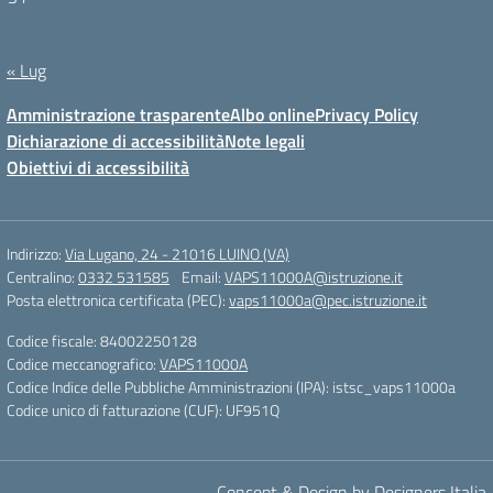
Agosto 2026
« Lug
Amministrazione trasparente
Albo online
Privacy Policy
Dichiarazione di accessibilità
Note legali
Obiettivi di accessibilità
Indirizzo:
Via Lugano, 24 - 21016 LUINO (VA)
Centralino:
0332 531585
Email:
VAPS11000A@istruzione.it
Posta elettronica certificata (PEC):
vaps11000a@pec.istruzione.it
Codice fiscale: 84002250128
Codice meccanografico:
VAPS11000A
Codice Indice delle Pubbliche Amministrazioni (IPA): istsc_vaps11000a
Codice unico di fatturazione (CUF): UF951Q
Concept & Design by Designers Italia