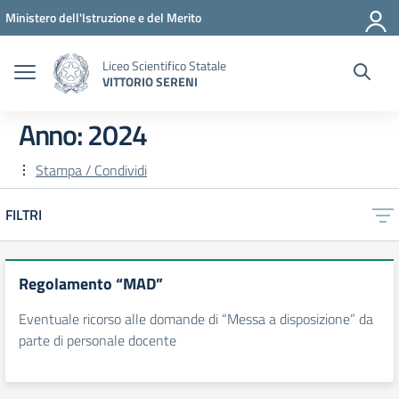
Vai ai contenuti
Vai al menu di navigazione
Vai al footer
Ministero dell'Istruzione e del Merito
Liceo Scientifico Statale
VITTORIO SERENI
Anno:
2024
Stampa / Condividi
FILTRI
Regolamento “MAD”
Eventuale ricorso alle domande di “Messa a disposizione” da
parte di personale docente