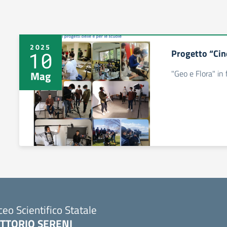
2025
Progetto “Ci
10
"Geo e Flora" in f
Mag
ceo Scientifico Statale
ITTORIO SERENI