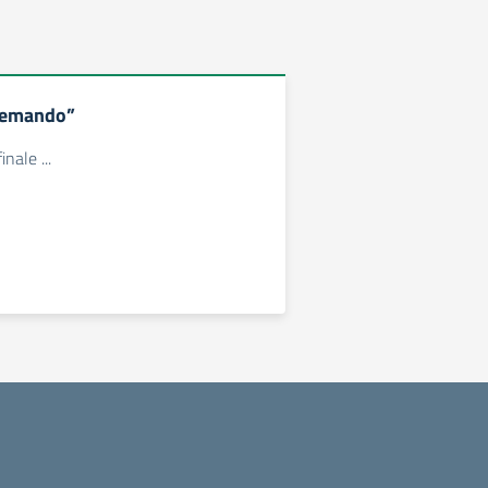
nemando”
inale ...