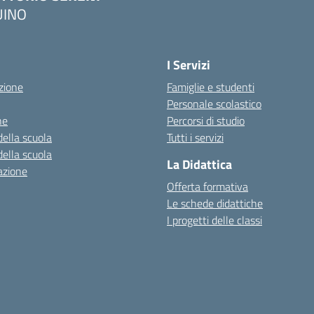
UINO
I Servizi
zione
Famiglie e studenti
Personale scolastico
ne
Percorsi di studio
della scuola
Tutti i servizi
della scuola
La Didattica
azione
Offerta formativa
Le schede didattiche
I progetti delle classi