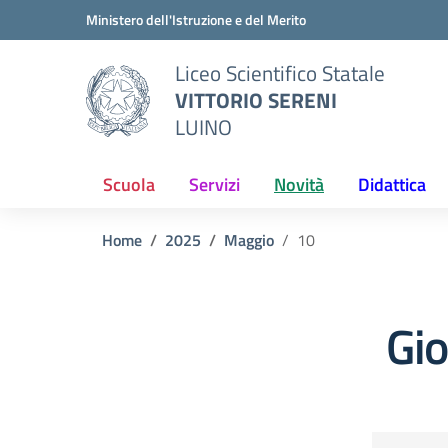
Vai ai contenuti
Vai al menu di navigazione
Vai al footer
Ministero dell'Istruzione e del Merito
Liceo Scientifico Statale
VITTORIO SERENI
LUINO
Scuola
Servizi
Novità
Didattica
Home
2025
Maggio
10
Gi