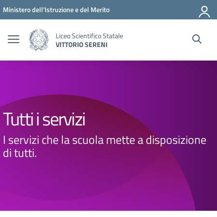
Vai ai contenuti
Vai al menu di navigazione
Vai al footer
Ministero dell'Istruzione e del Merito
Liceo Scientifico Statale
VITTORIO SERENI
Tutti i servizi
I servizi che la scuola mette a disposizione
di tutti.