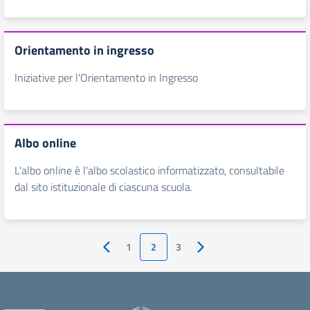
Orientamento in ingresso
Iniziative per l'Orientamento in Ingresso
Albo online
L'albo online è l'albo scolastico informatizzato, consultabile
dal sito istituzionale di ciascuna scuola.
1
2
3
Pagina precedente
Pagina successiva