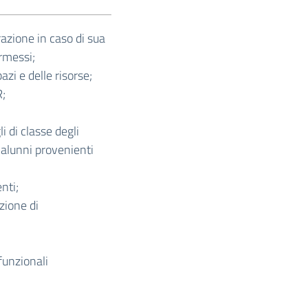
razione in caso di sua
ermessi;
azi e delle risorse;
;
i di classe degli
i alunni provenienti
nti;
zione di
funzionali