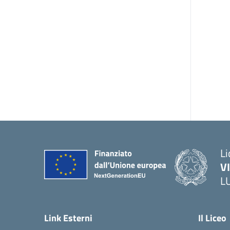
Li
V
L
Link Esterni
Il Liceo