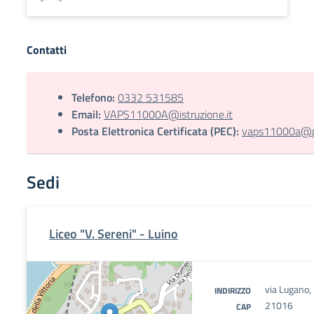
Contatti
Telefono:
0332 531585
Email:
VAPS11000A@istruzione.it
Posta Elettronica Certificata (PEC):
vaps11000a@pec
Sedi
Liceo "V. Sereni" - Luino
via Lugano, 
INDIRIZZO
21016
CAP