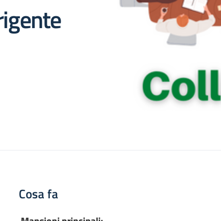
rigente
Cosa fa
Mansioni principali: