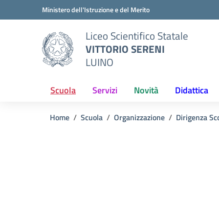
Vai ai contenuti
Vai al menu di navigazione
Vai al footer
Ministero dell'Istruzione e del Merito
Liceo Scientifico Statale
VITTORIO SERENI
LUINO
Scuola
Servizi
Novità
Didattica
Home
Scuola
Organizzazione
Dirigenza Sc