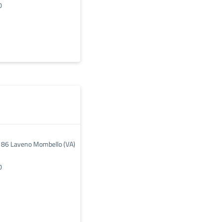
0
, 86 Laveno Mombello (VA)
0