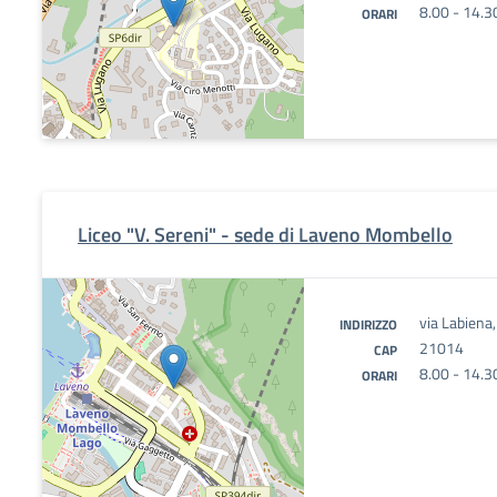
8.00 - 14.3
ORARI
Liceo "V. Sereni" - sede di Laveno Mombello
via Labiena
INDIRIZZO
21014
CAP
8.00 - 14.3
ORARI