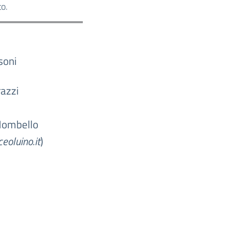
to.
soni
razzi
 Mombello
eoluino.it
)