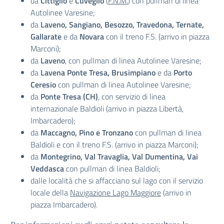
da
Cittiglio
e
Cuveglio
(
F.N.M.
) con pullman di linea
Autolinee Varesine;
da
Laveno, Sangiano, Besozzo, Travedona, Ternate,
Gallarate
e da
Novara
con il treno F.S. (arrivo in piazza
Marconi);
da
Laveno
, con pullman di linea Autolinee Varesine;
da
Lavena Ponte Tresa, Brusimpiano
e da
Porto
Ceresio
con pullman di linea Autolinee Varesine;
da
Ponte Tresa (CH)
, con servizio di linea
internazionale Baldioli (arrivo in piazza Libertà,
Imbarcadero);
da
Maccagno, Pino e Tronzano
con pullman di linea
Baldioli e con il treno F.S. (arrivo in piazza Marconi);
da
Montegrino, Val Travaglia, Val Dumentina, Vai
Veddasca
con pullman di linea Baldioli;
dalle località che si affacciano sul lago con il servizio
locale della
Navigazione Lago Maggiore
(arrivo in
piazza Imbarcadero).