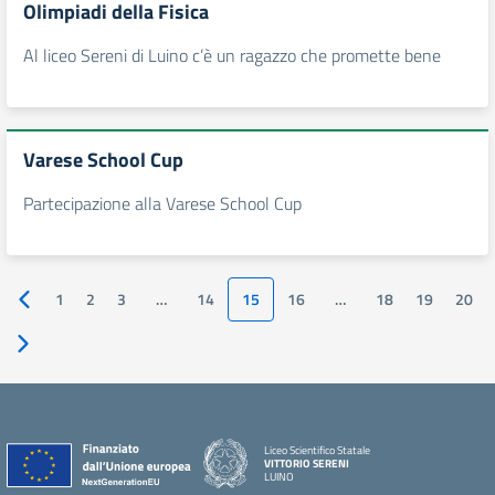
Olimpiadi della Fisica
Al liceo Sereni di Luino c’è un ragazzo che promette bene
Varese School Cup
Partecipazione alla Varese School Cup
1
2
3
…
14
15
16
…
18
19
20
Pagina precedente
Pagina successiva
Liceo Scientifico Statale
VITTORIO SERENI
LUINO