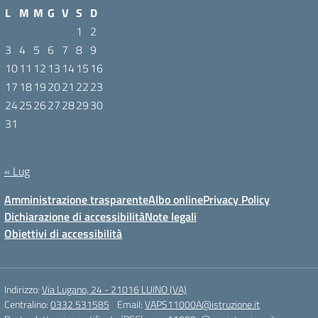
L
M
M
G
V
S
D
1
2
3
4
5
6
7
8
9
10
11
12
13
14
15
16
17
18
19
20
21
22
23
24
25
26
27
28
29
30
31
Agosto 2026
« Lug
Amministrazione trasparente
Albo online
Privacy Policy
Dichiarazione di accessibilità
Note legali
Obiettivi di accessibilità
Indirizzo:
Via Lugano, 24 - 21016 LUINO (VA)
Centralino:
0332 531585
Email:
VAPS11000A@istruzione.it