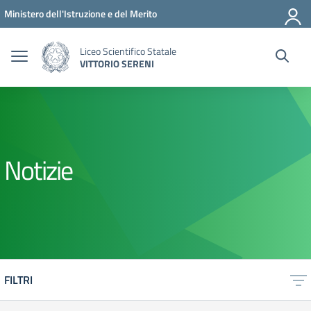
Vai ai contenuti
Vai al menu di navigazione
Vai al footer
Ministero dell'Istruzione e del Merito
Liceo Scientifico Statale
VITTORIO SERENI
Notizie
FILTRI