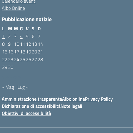
Calendario eventi
Albo Online
Pubblicazione notizie
L
M
M
G
V
S
D
1
2
3
4
5
6
7
8
9
10
11
12
13
14
15
16
17
18
19
20
21
22
23
24
25
26
27
28
29
30
Giugno 2026
« Mag
Lug »
Amministrazione trasparente
Albo online
Privacy Policy
Dichiarazione di accessibilità
Note legali
Obiettivi di accessibilità