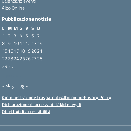
Calendario eventi
Albo Online
Pubblicazione notizie
L
M
M
G
V
S
D
1
2
3
4
5
6
7
8
9
10
11
12
13
14
15
16
17
18
19
20
21
22
23
24
25
26
27
28
29
30
Giugno 2026
« Mag
Lug »
Amministrazione trasparente
Albo online
Privacy Policy
Dichiarazione di accessibilità
Note legali
Obiettivi di accessibilità