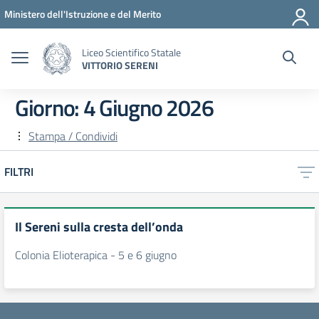
Vai ai contenuti
Vai al menu di navigazione
Vai al footer
Ministero dell'Istruzione e del Merito
Liceo Scientifico Statale
VITTORIO SERENI
Giorno:
4 Giugno 2026
Stampa / Condividi
FILTRI
Il Sereni sulla cresta dell’onda
Colonia Elioterapica - 5 e 6 giugno