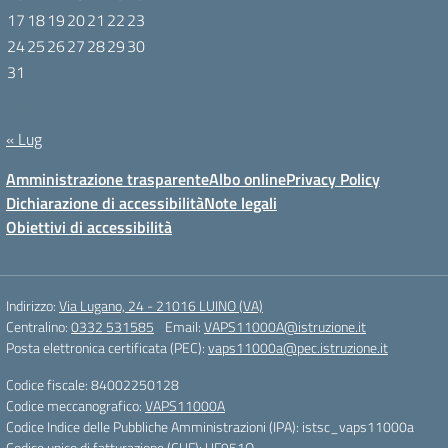
17
18
19
20
21
22
23
24
25
26
27
28
29
30
31
Agosto 2026
« Lug
Amministrazione trasparente
Albo online
Privacy Policy
Dichiarazione di accessibilità
Note legali
Obiettivi di accessibilità
Indirizzo:
Via Lugano, 24 - 21016 LUINO (VA)
Centralino:
0332 531585
Email:
VAPS11000A@istruzione.it
Posta elettronica certificata (PEC):
vaps11000a@pec.istruzione.it
Codice fiscale: 84002250128
Codice meccanografico:
VAPS11000A
Codice Indice delle Pubbliche Amministrazioni (IPA): istsc_vaps11000a
Codice unico di fatturazione (CUF): UF951Q