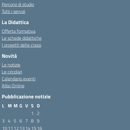
Percorsi di studio
Tutti i servizi
La Didattica
Offerta formativa
Le schede didattiche
I progetti delle classi
Novità
Le notizie
Le circolari
Calendario eventi
Albo Online
Pubblicazione notizie
L
M
M
G
V
S
D
1
2
3
4
5
6
7
8
9
10
11
12
13
14
15
16